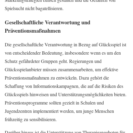
Spielsucht nicht bagatellisieren.
Gesellschaftliche Verantwortung und
Präventionsmaßnahmen
Die gesellschaftliche Verantwortung in Bezug auf Glücksspiel ist
von entscheidender Bedeutung, insbesondere wenn es um den
Schutz gefährdeter Gruppen geht. Regierungen und
Glücksspielanbieter müssen zusammenarbeiten, um effektive
Präventionsmaßnahmen zu entwickeln. Dazu gehört die
Schaffung von Informationskampagnen, die auf die Risiken des
Glücksspiels hinweisen und Unterstützungsmöglichkeiten bieten.
Präventionsprogramme sollten gezielt in Schulen und
Jugendzentren implementiert werden, um junge Menschen
frühzeitig zu sensibilisieren.
Darüber hinaus ist die Unterstützung von Therapieangeboten für