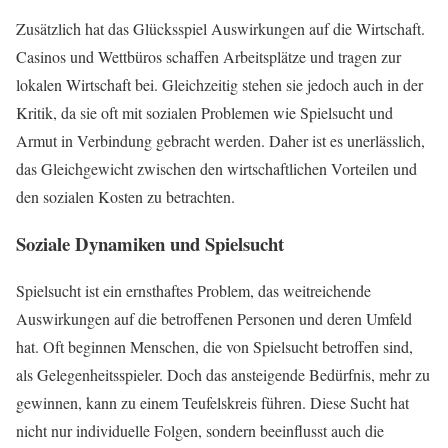
Zusätzlich hat das Glücksspiel Auswirkungen auf die Wirtschaft.
Casinos und Wettbüros schaffen Arbeitsplätze und tragen zur
lokalen Wirtschaft bei. Gleichzeitig stehen sie jedoch auch in der
Kritik, da sie oft mit sozialen Problemen wie Spielsucht und
Armut in Verbindung gebracht werden. Daher ist es unerlässlich,
das Gleichgewicht zwischen den wirtschaftlichen Vorteilen und
den sozialen Kosten zu betrachten.
Soziale Dynamiken und Spielsucht
Spielsucht ist ein ernsthaftes Problem, das weitreichende
Auswirkungen auf die betroffenen Personen und deren Umfeld
hat. Oft beginnen Menschen, die von Spielsucht betroffen sind,
als Gelegenheitsspieler. Doch das ansteigende Bedürfnis, mehr zu
gewinnen, kann zu einem Teufelskreis führen. Diese Sucht hat
nicht nur individuelle Folgen, sondern beeinflusst auch die