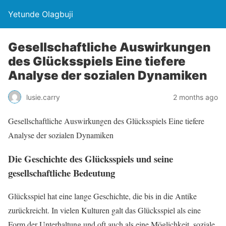
Yetunde Olagbuji
Gesellschaftliche Auswirkungen
des Glücksspiels Eine tiefere
Analyse der sozialen Dynamiken
lusie.carry
2 months ago
Gesellschaftliche Auswirkungen des Glücksspiels Eine tiefere
Analyse der sozialen Dynamiken
Die Geschichte des Glücksspiels und seine
gesellschaftliche Bedeutung
Glücksspiel hat eine lange Geschichte, die bis in die Antike
zurückreicht. In vielen Kulturen galt das Glücksspiel als eine
Form der Unterhaltung und oft auch als eine Möglichkeit, soziale