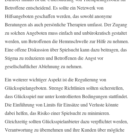
Betroffene entscheidend. Es sollte ein Netzwerk von
Hilfsangeboten geschaffen werden, das sowohl anonyme
Beratungen als auch persönliche Therapien umfasst. Der Zugang
zu solchen Angeboten muss einfach und unbürokratisch gestaltet
werden, um Betroffenen die Hemmschwelle zur Hilfe zu nehmen.
Eine offene Diskussion über Spielsucht kann dazu beitragen, das
Stigma zu reduzieren und Betroffenen die Angst vor
gesellschaftlicher Ablehnung zu nehmen.
Ein weiterer wichtiger Aspekt ist die Regulierung von
Glücksspielangeboten. Strenge Richtlinien sollten sicherstellen,
dass Glücksspiel nur unter kontrollierten Bedingungen stattfindet.
Die Einführung von Limits für Einsätze und Verluste könnte
dabei helfen, das Risiko einer Spielsucht zu minimieren.
Gleichzeitig sollten Glücksspielanbieter dazu verpflichtet werden,
Verantwortung zu übernehmen und ihre Kunden über mögliche