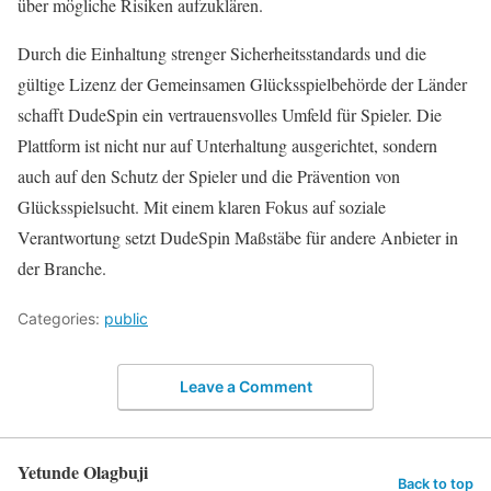
über mögliche Risiken aufzuklären.
Durch die Einhaltung strenger Sicherheitsstandards und die
gültige Lizenz der Gemeinsamen Glücksspielbehörde der Länder
schafft DudeSpin ein vertrauensvolles Umfeld für Spieler. Die
Plattform ist nicht nur auf Unterhaltung ausgerichtet, sondern
auch auf den Schutz der Spieler und die Prävention von
Glücksspielsucht. Mit einem klaren Fokus auf soziale
Verantwortung setzt DudeSpin Maßstäbe für andere Anbieter in
der Branche.
Categories:
public
Leave a Comment
Yetunde Olagbuji
Back to top