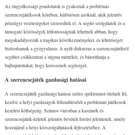
Az öngyilkossági gondolatok is gyakoriak a problémás
szerencsejátékosok körében, különösen azoknál, akik jelentős
pénzügyi veszteségeket szenvedtek el. A segítő szolgálatok és a
támogató közösségek létfontosságúak lehetnek abban, hogy
megakadályozzák a tragikus következményeket, és lehetőséget
biztosítsanak a gyógyulásra. A nyílt diskurzus a szerencsejátékról
segíthet csökkenteni a stigma mértékét, és bátoríthatja a
bajbajutottakat, hogy keressenek segítséget.
A szerencsejáték gazdasági hatásai
A szerencsejáték gazdasági hatásai széles spektrumot ölelnek fel,
kezdve a helyi gazdaságok fellendítésétől a problémás játékosok
kezelési költségeiig. Számos városban a kaszinók és
szerencsejáték-üzletek jelentős bevételi forrást jelentenek, amely
hozzájárul a helyi közszolgáltatások fejlesztéséhez. A