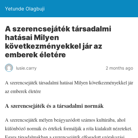
Yetunde Olagbuji
A szerencsejáték társadalmi
hatásai Milyen
következményekkel jár az
emberek életére
lusie.carry
2 months ago
A szerencsejáték társadalmi hatásai Milyen következményekkel jár
az emberek életére
A szerencsejáték és a társadalmi normák
A szerencsejáték mélyen beágyazódott számos kultúrába, ahol
különböző normák és értékek formálják a róla kialakult nézeteket.
Egyes társadalmakban a szerencsejáték elfogadott szórakozási