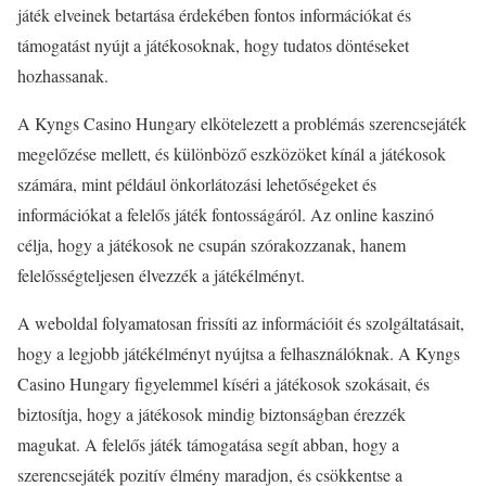
játék elveinek betartása érdekében fontos információkat és
támogatást nyújt a játékosoknak, hogy tudatos döntéseket
hozhassanak.
A Kyngs Casino Hungary elkötelezett a problémás szerencsejáték
megelőzése mellett, és különböző eszközöket kínál a játékosok
számára, mint például önkorlátozási lehetőségeket és
információkat a felelős játék fontosságáról. Az online kaszinó
célja, hogy a játékosok ne csupán szórakozzanak, hanem
felelősségteljesen élvezzék a játékélményt.
A weboldal folyamatosan frissíti az információit és szolgáltatásait,
hogy a legjobb játékélményt nyújtsa a felhasználóknak. A Kyngs
Casino Hungary figyelemmel kíséri a játékosok szokásait, és
biztosítja, hogy a játékosok mindig biztonságban érezzék
magukat. A felelős játék támogatása segít abban, hogy a
szerencsejáték pozitív élmény maradjon, és csökkentse a