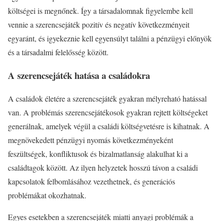
költségei is megnőnek. Így a társadalomnak figyelembe kell
vennie a szerencsejáték pozitív és negatív következményeit
egyaránt, és igyekeznie kell egyensúlyt találni a pénzügyi előnyök
és a társadalmi felelősség között.
A szerencsejáték hatása a családokra
A családok életére a szerencsejáték gyakran mélyreható hatással
van. A problémás szerencsejátékosok gyakran rejtett költségeket
generálnak, amelyek végül a családi költségvetésre is kihatnak. A
megnövekedett pénzügyi nyomás következményeként
feszültségek, konfliktusok és bizalmatlanság alakulhat ki a
családtagok között. Az ilyen helyzetek hosszú távon a családi
kapcsolatok felbomlásához vezethetnek, és generációs
problémákat okozhatnak.
Egyes esetekben a szerencsejáték miatti anyagi problémák a