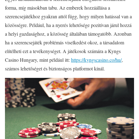
forma, míg másokban tabu. Az emberek hozzáállása a
szerencsejátékhoz gyakran attól függ, hogy milyen hatással van a
közösségre. Például, ha a nyerés lehetősége pozitívan járul hozzá
a helyi gazdasághoz, a közösség általában támogatóbb. Azonban
ha a szerencsejáték problémás viselkedést okoz, a társadalom
elítélheti ezt a tevékenységet. A játékosok számára a Kyngs
Casino Hungary, mint például itt:
https://kyngscasino.co/hu/
,
számos lehetőséget és biztonságos platformot kínál.