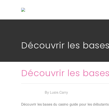
Découvrir les base
Découvrir les base
June 12, 2026
By
Lusie.carry
Découvrir les bases du casino guide pour les débutants