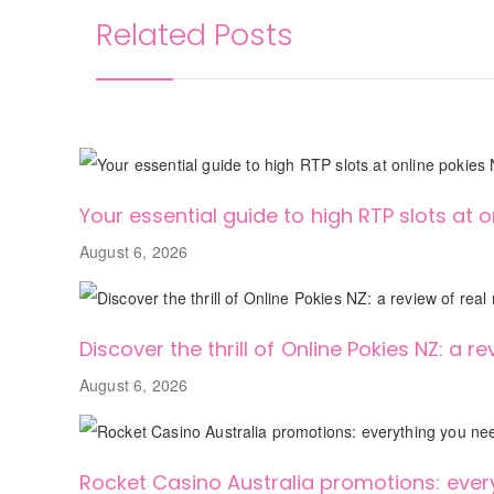
Related Posts
Your essential guide to high RTP slots at 
August 6, 2026
Discover the thrill of Online Pokies NZ: a 
August 6, 2026
Rocket Casino Australia promotions: ever