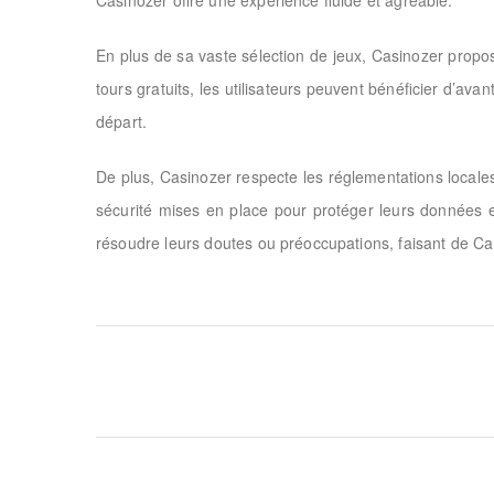
Casinozer offre une expérience fluide et agréable.
En plus de sa vaste sélection de jeux, Casinozer prop
tours gratuits, les utilisateurs peuvent bénéficier d’avan
départ.
De plus, Casinozer respecte les réglementations locale
sécurité mises en place pour protéger leurs données et
résoudre leurs doutes ou préoccupations, faisant de Cas