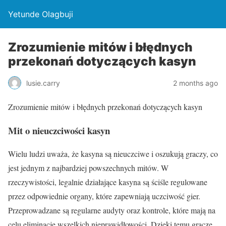
Yetunde Olagbuji
Zrozumienie mitów i błędnych
przekonań dotyczących kasyn
lusie.carry
2 months ago
Zrozumienie mitów i błędnych przekonań dotyczących kasyn
Mit o nieuczciwości kasyn
Wielu ludzi uważa, że kasyna są nieuczciwe i oszukują graczy, co
jest jednym z najbardziej powszechnych mitów. W
rzeczywistości, legalnie działające kasyna są ściśle regulowane
przez odpowiednie organy, które zapewniają uczciwość gier.
Przeprowadzane są regularne audyty oraz kontrole, które mają na
celu eliminację wszelkich nieprawidłowości. Dzięki temu gracze