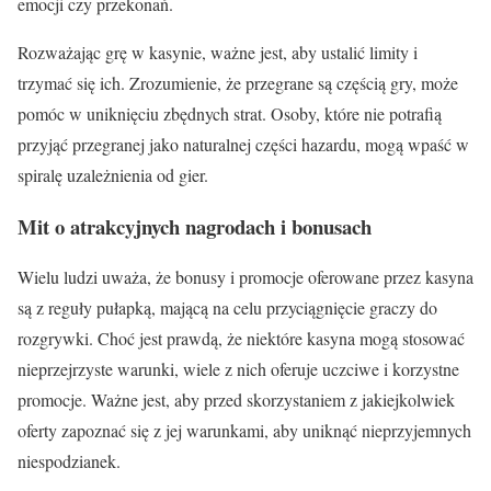
emocji czy przekonań.
Rozważając grę w kasynie, ważne jest, aby ustalić limity i
trzymać się ich. Zrozumienie, że przegrane są częścią gry, może
pomóc w uniknięciu zbędnych strat. Osoby, które nie potrafią
przyjąć przegranej jako naturalnej części hazardu, mogą wpaść w
spiralę uzależnienia od gier.
Mit o atrakcyjnych nagrodach i bonusach
Wielu ludzi uważa, że bonusy i promocje oferowane przez kasyna
są z reguły pułapką, mającą na celu przyciągnięcie graczy do
rozgrywki. Choć jest prawdą, że niektóre kasyna mogą stosować
nieprzejrzyste warunki, wiele z nich oferuje uczciwe i korzystne
promocje. Ważne jest, aby przed skorzystaniem z jakiejkolwiek
oferty zapoznać się z jej warunkami, aby uniknąć nieprzyjemnych
niespodzianek.