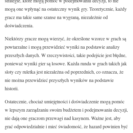
strategie, które mogą pomóc w podejmowaniu decyzji, to nie
mogą one wpłynąć na ostateczny wynik gry. Teoretycznie, każdy
gracz ma takie same szanse na wygraną, niezależnie od
doświadczenia.
Niektórzy gracze mogą wierzyć, że określone wzorce w grach są
powtarzalne i mogą przewidzieć wyniki na podstawie analizy
przeszłych danych. W rzeczywistości, takie podejście jest błędne,
ponieważ wyniki gier są losowe. Każda runda w grach takich jak
sloty czy ruletka jest niezależna od poprzednich, co oznacza, że
nie można przewidzieć przyszłych wyników na podstawie
historii.
Ostatecznie, chociaż umiejętności i doświadczenie mogą pomóc
w lepszym zarządzaniu swoim budżetem i podejmowaniu decyzji,
nie dają one graczom przewagi nad kasynem. Ważne jest, aby
grać odpowiedzialnie i mieć świadomość, że hazard powinien być