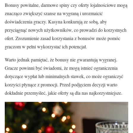
Bonusy powitalne, darmowe spiny czy oferty lojalnościowe mogą
znacząco zwiększyć szanse na wygraną i urozmaicić
doświadczenia graczy. Kasyna konkurują ze sobą, aby
przyciągnąć nowych użytkowników, co prowadzi do korzystnych
ofert. Zrozumienie zasad korzystania z bonusów może pomóc
graczom w pełni wykorzystać ich potencjał.
Warto jednak pamiętać, że bonusy nie gwarantują wygranej.
Gracze powinni być świadomi, że mogą istnieć ograniczenia
dotyczące wypłat lub minimalnych stawek, co może ograniczyć
korzyści płynące z promocji. Przed podjęciem decyzji warto
dokładnie przemyśleć, jakie oferty są dla nas najkorzystniejsze.