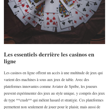
Les essentiels derrière les casinos en
ligne
Les casinos en ligne offrent un accès à une multitude de jeux qui
varient des machines à sous aux jeux de table. Avec des
plateformes innovantes comme Aviator de Spribe, les joueurs
peuvent expérimenter des jeux au style unique, y compris des jeux
de type **crash** qui mêlent hasard et stratégie. Ces plateformes
permettent non seulement de jouer pour le plaisir, mais aussi de