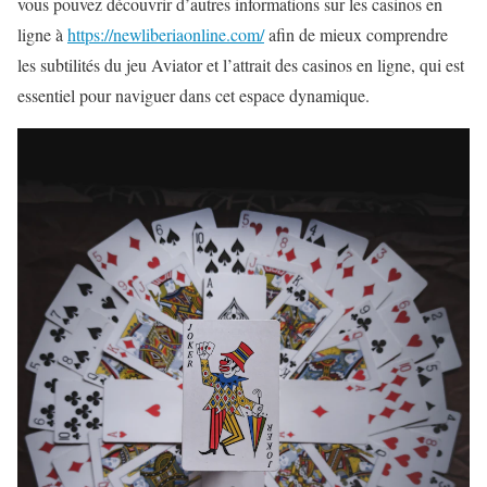
vous pouvez découvrir d’autres informations sur les casinos en
ligne à
https://newliberiaonline.com/
afin de mieux comprendre
les subtilités du jeu Aviator et l’attrait des casinos en ligne, qui est
essentiel pour naviguer dans cet espace dynamique.