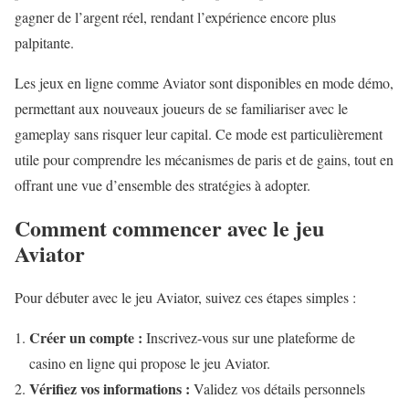
gagner de l’argent réel, rendant l’expérience encore plus
palpitante.
Les jeux en ligne comme Aviator sont disponibles en mode démo,
permettant aux nouveaux joueurs de se familiariser avec le
gameplay sans risquer leur capital. Ce mode est particulièrement
utile pour comprendre les mécanismes de paris et de gains, tout en
offrant une vue d’ensemble des stratégies à adopter.
Comment commencer avec le jeu
Aviator
Pour débuter avec le jeu Aviator, suivez ces étapes simples :
Créer un compte :
Inscrivez-vous sur une plateforme de
casino en ligne qui propose le jeu Aviator.
Vérifiez vos informations :
Validez vos détails personnels