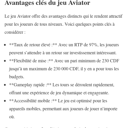
Avantages clés du jeu Aviator
Le jeu Aviator offre des avantages distincts qui le rendent attractif
pour les joueurs de tous niveaux. Voici quelques points clés à
considérer :
**Taux de retour élevé :** Avec un RTP de 97%, les joueurs
peuvent s’attendre à un retour sur investissement intéressant.
**Flexibilité de mise :** Avec un pari minimum de 230 CDF
jusqu’à un maximum de 230 000 CDF, il y en a pour tous les
budgets.
**Gameplay rapide :** Les tours se déroulent rapidement,
offrant une expérience de jeu dynamique et engageante.
**Accessibilité mobile :** Le jeu est optimisé pour les
appareils mobiles, permettant aux joueurs de jouer n’importe
où.