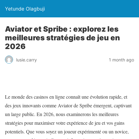
Yetunde Olagbuji
Aviator et Spribe : explorez les
meilleures stratégies de jeu en
2026
lusie.carry
1 month ago
Le monde des casinos en ligne connaît une évolution rapide, et
des jeux innovants comme Aviator de Spribe émergent, captivant
un large public. En 2026, nous examinerons les meilleures
stratégies pour maximiser votre expérience de jeu et vos gains
potentiels. Que vous soyez un joueur expérimenté ou un novice,