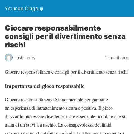
Yetunde Olagbuji
Giocare responsabilmente
consigli per il divertimento senza
rischi
lusie.carry
1 month ago
Giocare responsabilmente consigli per il divertimento senza rischi
Importanza del gioco responsabile
Giocare responsabilmente è fondamentale per garantire
un’esperienza di intrattenimento sicura e positiva. Il gioco
d’azzardo può essere divertente, ma è essenziale ricordare che si
tratta di un’attività a rischio. La consapevolezza dei limiti
personali è cruciale; stabilire un budget e attenersi a esso aiuta a