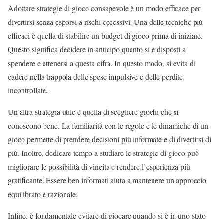
Adottare strategie di gioco consapevole è un modo efficace per
divertirsi senza esporsi a rischi eccessivi. Una delle tecniche più
efficaci è quella di stabilire un budget di gioco prima di iniziare.
Questo significa decidere in anticipo quanto si è disposti a
spendere e attenersi a questa cifra. In questo modo, si evita di
cadere nella trappola delle spese impulsive e delle perdite
incontrollate.
Un’altra strategia utile è quella di scegliere giochi che si
conoscono bene. La familiarità con le regole e le dinamiche di un
gioco permette di prendere decisioni più informate e di divertirsi di
più. Inoltre, dedicare tempo a studiare le strategie di gioco può
migliorare le possibilità di vincita e rendere l’esperienza più
gratificante. Essere ben informati aiuta a mantenere un approccio
equilibrato e razionale.
Infine, è fondamentale evitare di giocare quando si è in uno stato