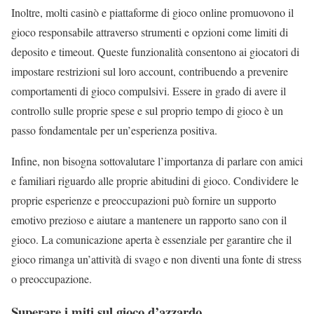
Inoltre, molti casinò e piattaforme di gioco online promuovono il
gioco responsabile attraverso strumenti e opzioni come limiti di
deposito e timeout. Queste funzionalità consentono ai giocatori di
impostare restrizioni sul loro account, contribuendo a prevenire
comportamenti di gioco compulsivi. Essere in grado di avere il
controllo sulle proprie spese e sul proprio tempo di gioco è un
passo fondamentale per un’esperienza positiva.
Infine, non bisogna sottovalutare l’importanza di parlare con amici
e familiari riguardo alle proprie abitudini di gioco. Condividere le
proprie esperienze e preoccupazioni può fornire un supporto
emotivo prezioso e aiutare a mantenere un rapporto sano con il
gioco. La comunicazione aperta è essenziale per garantire che il
gioco rimanga un’attività di svago e non diventi una fonte di stress
o preoccupazione.
Superare i miti sul gioco d’azzardo