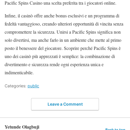
Pacific Spins Casino una scelta preferita tra i giocatori online.
Infine, il casinò offre anche bonus esclusivi e un programma di
fedeltà vantaggioso, creando ulteriori opportunità di vincita senza
compromettere la sicurezza. Unirsi a Pacific Spins significa non
solo divertirsi, ma anche farlo in un ambiente che mette al primo
posto il benessere del giocatore. Scoprire perché Pacific Spins è
uno dei casinò più apprezzati è semplice: la combinazione di
divertimento e sicurezza rende ogni esperienza unica e
indimenticabile.
Categories:
public
Leave a Comment
Yetunde Olagbuji
Back to top