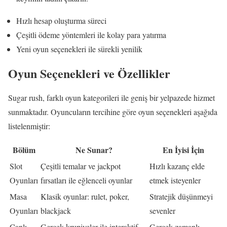
Hızlı hesap oluşturma süreci
Çeşitli ödeme yöntemleri ile kolay para yatırma
Yeni oyun seçenekleri ile sürekli yenilik
Oyun Seçenekleri ve Özellikler
Sugar rush, farklı oyun kategorileri ile geniş bir yelpazede hizmet
sunmaktadır. Oyuncuların tercihine göre oyun seçenekleri aşağıda
listelenmiştir:
Bölüm
Ne Sunar?
En İyisi İçin
Slot
Çeşitli temalar ve jackpot
Hızlı kazanç elde
Oyunları
fırsatları ile eğlenceli oyunlar
etmek isteyenler
Masa
Klasik oyunlar: rulet, poker,
Stratejik düşünmeyi
Oyunları
blackjack
sevenler
Canlı
Gerçek krupiyeler ile interaktif
Gerçek zamanlı