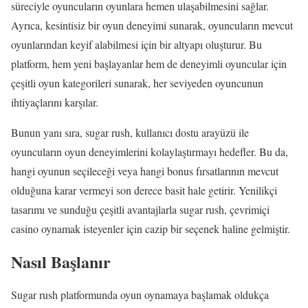
süreciyle oyuncuların oyunlara hemen ulaşabilmesini sağlar.
Ayrıca, kesintisiz bir oyun deneyimi sunarak, oyuncuların mevcut
oyunlarından keyif alabilmesi için bir altyapı oluşturur. Bu
platform, hem yeni başlayanlar hem de deneyimli oyuncular için
çeşitli oyun kategorileri sunarak, her seviyeden oyuncunun
ihtiyaçlarını karşılar.
Bunun yanı sıra, sugar rush, kullanıcı dostu arayüzü ile
oyuncuların oyun deneyimlerini kolaylaştırmayı hedefler. Bu da,
hangi oyunun seçileceği veya hangi bonus fırsatlarının mevcut
olduğuna karar vermeyi son derece basit hale getirir. Yenilikçi
tasarımı ve sunduğu çeşitli avantajlarla sugar rush, çevrimiçi
casino oynamak isteyenler için cazip bir seçenek haline gelmiştir.
Nasıl Başlanır
Sugar rush platformunda oyun oynamaya başlamak oldukça