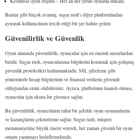
Kesintisiz oyun erişimi – Her an her yerde oynama imkanı.
Bunlar gibi birçok avantaj, sugar rush’ı diğer platformlardan
ayırarak kullanıcıların tercih ettiği bir yer haline getirir.
Güvenilirlik ve Güvenlik
Oyun alanında güvenilirlik, oyuncular için en önemli unsurlardan
biridir. Sugar rush, oyuncularının bilgilerini korumak için gelişmiş
güvenlik protokolleri kullanmaktadır. SSL şifreleme gibi
yöntemlerle hesap bilgilerinin ve finansal verilerin güvende
olduğundan emin olabilirsiniz. Ayrıca, platformun lisanslı olması,
oyuncular için ekstra bir güvence sağlar.
Bu güvenilirlik, oyuncuların rahat bir şekilde oyun oynamalarını
ve kazançlarını çekmelerini sağlar. Sugar rush, müşteri
memnuniyetine büyük önem vererek, her zaman güvenli bir oyun
ortamı yaratmayı hedeflemektedir.