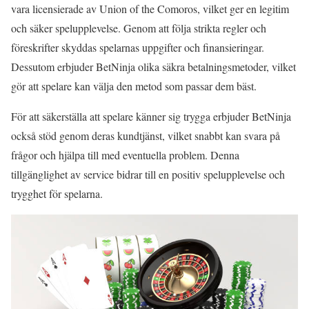
vara licensierade av Union of the Comoros, vilket ger en legitim
och säker spelupplevelse. Genom att följa strikta regler och
föreskrifter skyddas spelarnas uppgifter och finansieringar.
Dessutom erbjuder BetNinja olika säkra betalningsmetoder, vilket
gör att spelare kan välja den metod som passar dem bäst.
För att säkerställa att spelare känner sig trygga erbjuder BetNinja
också stöd genom deras kundtjänst, vilket snabbt kan svara på
frågor och hjälpa till med eventuella problem. Denna
tillgänglighet av service bidrar till en positiv spelupplevelse och
trygghet för spelarna.