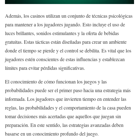
Además, los casinos utilizan un conjunto de técnicas psicológicas
para mantener a los jugadores jugando. Esto incluye el uso de
luces brillantes, sonidos estimulantes y la oferta de bebidas
gratuitas. Estas tácticas están diseñadas para crear un ambiente
donde el tiempo se pierde y el control se debilita. Es vital que los
jugadores estén conscientes de estas influencias y establezcan
límites para evitar pérdidas significativas.
El conocimiento de cómo funcionan los juegos y las
probabilidades puede ser el primer paso hacia una estrategia más
informada. Los jugadores que invierten tiempo en entender las
reglas, las probabilidades y el comportamiento de la casa pueden
tomar decisiones más acertadas que aquellos que juegan sin
preparación. En este sentido, las estrategias avanzadas deben
basarse en un conocimiento profundo del juego.