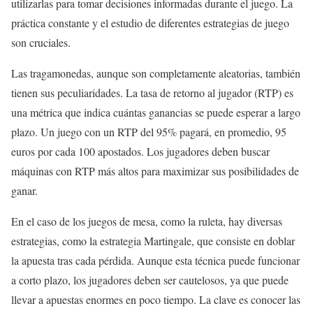
utilizarlas para tomar decisiones informadas durante el juego. La
práctica constante y el estudio de diferentes estrategias de juego
son cruciales.
Las tragamonedas, aunque son completamente aleatorias, también
tienen sus peculiaridades. La tasa de retorno al jugador (RTP) es
una métrica que indica cuántas ganancias se puede esperar a largo
plazo. Un juego con un RTP del 95% pagará, en promedio, 95
euros por cada 100 apostados. Los jugadores deben buscar
máquinas con RTP más altos para maximizar sus posibilidades de
ganar.
En el caso de los juegos de mesa, como la ruleta, hay diversas
estrategias, como la estrategia Martingale, que consiste en doblar
la apuesta tras cada pérdida. Aunque esta técnica puede funcionar
a corto plazo, los jugadores deben ser cautelosos, ya que puede
llevar a apuestas enormes en poco tiempo. La clave es conocer las