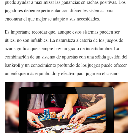
puede ayudar a maximizar las ganancias en rachas positivas. Los
jugadores deben experimentar con diferentes sistemas para
encontrar el que mejor se adapte a sus necesidades.
Es importante recordar que, aunque estos sistemas pueden ser
útiles, no son infalibles. La naturaleza aleatoria de los juegos de
azar significa que siempre hay un grado de incertidumbre. La
combinación de un sistema de apuestas con una sólida gestión del
bankroll y un conocimiento profundo de los juegos puede ofrecer
un enfoque más equilibrado y efectivo para jugar en el casino.