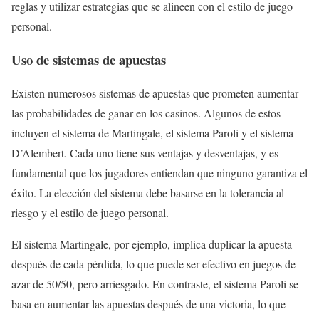
reglas y utilizar estrategias que se alineen con el estilo de juego
personal.
Uso de sistemas de apuestas
Existen numerosos sistemas de apuestas que prometen aumentar
las probabilidades de ganar en los casinos. Algunos de estos
incluyen el sistema de Martingale, el sistema Paroli y el sistema
D’Alembert. Cada uno tiene sus ventajas y desventajas, y es
fundamental que los jugadores entiendan que ninguno garantiza el
éxito. La elección del sistema debe basarse en la tolerancia al
riesgo y el estilo de juego personal.
El sistema Martingale, por ejemplo, implica duplicar la apuesta
después de cada pérdida, lo que puede ser efectivo en juegos de
azar de 50/50, pero arriesgado. En contraste, el sistema Paroli se
basa en aumentar las apuestas después de una victoria, lo que