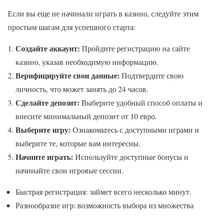
Если вы еще не начинали играть в казино, следуйте этим
простым шагам для успешного старта:
Создайте аккаунт:
Пройдите регистрацию на сайте
казино, указав необходимую информацию.
Верифицируйте свои данные:
Подтвердите свою
личность, что может занять до 24 часов.
Сделайте депозит:
Выберите удобный способ оплаты и
внесите минимальный депозит от 10 евро.
Выберите игру:
Ознакомьтесь с доступными играми и
выберите те, которые вам интересны.
Начните играть:
Используйте доступные бонусы и
начинайте свои игровые сессии.
Быстрая регистрация: займет всего несколько минут.
Разнообразие игр: возможность выбора из множества