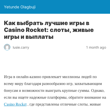
Yetunde Olagbuji
Как выбрать лучшие игры в
Casino Rocket: слоты, живые
игры и выплаты
lusie.carry
1 month ago
Игра в онлайн-казино привлекает миллионы людей по
всему миру благодаря разнообразию игр, захватывающим
бонусам и возможности выиграть крупные суммы. Однако,
если вы ищете надежные платформы, обратите внимание на
Casino Rocket
, где представлены отличные слоты, живые