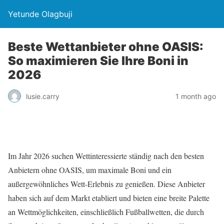
Yetunde Olagbuji
Beste Wettanbieter ohne OASIS:
So maximieren Sie Ihre Boni in
2026
lusie.carry
1 month ago
Im Jahr 2026 suchen Wettinteressierte ständig nach den besten
Anbietern ohne OASIS, um maximale Boni und ein
außergewöhnliches Wett-Erlebnis zu genießen. Diese Anbieter
haben sich auf dem Markt etabliert und bieten eine breite Palette
an Wettmöglichkeiten, einschließlich Fußballwetten, die durch