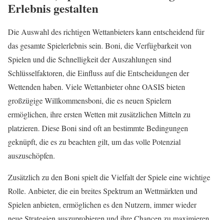
Erlebnis gestalten
Die Auswahl des richtigen Wettanbieters kann entscheidend für
das gesamte Spielerlebnis sein. Boni, die Verfügbarkeit von
Spielen und die Schnelligkeit der Auszahlungen sind
Schlüsselfaktoren, die Einfluss auf die Entscheidungen der
Wettenden haben. Viele Wettanbieter ohne OASIS bieten
großzügige Willkommensboni, die es neuen Spielern
ermöglichen, ihre ersten Wetten mit zusätzlichen Mitteln zu
platzieren. Diese Boni sind oft an bestimmte Bedingungen
geknüpft, die es zu beachten gilt, um das volle Potenzial
auszuschöpfen.
Zusätzlich zu den Boni spielt die Vielfalt der Spiele eine wichtige
Rolle. Anbieter, die ein breites Spektrum an Wettmärkten und
Spielen anbieten, ermöglichen es den Nutzern, immer wieder
neue Strategien auszuprobieren und ihre Chancen zu maximieren.