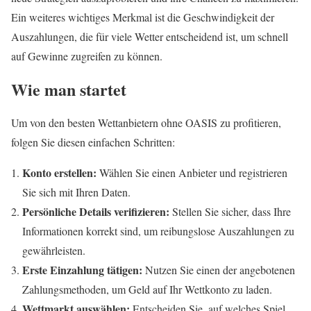
Ein weiteres wichtiges Merkmal ist die Geschwindigkeit der
Auszahlungen, die für viele Wetter entscheidend ist, um schnell
auf Gewinne zugreifen zu können.
Wie man startet
Um von den besten Wettanbietern ohne OASIS zu profitieren,
folgen Sie diesen einfachen Schritten:
Konto erstellen:
Wählen Sie einen Anbieter und registrieren
Sie sich mit Ihren Daten.
Persönliche Details verifizieren:
Stellen Sie sicher, dass Ihre
Informationen korrekt sind, um reibungslose Auszahlungen zu
gewährleisten.
Erste Einzahlung tätigen:
Nutzen Sie einen der angebotenen
Zahlungsmethoden, um Geld auf Ihr Wettkonto zu laden.
Wettmarkt auswählen:
Entscheiden Sie, auf welches Spiel